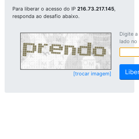
Para liberar o acesso
do IP
216.73.217.145
,
responda ao desafio abaixo.
Digite 
lado no
[trocar imagem]